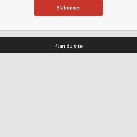
Plan du site
Adhérer
Services
xDSL/FTTH
Hébergement
VPN
Data 4G/5G
Autres Services
Contact
Administration
Comptabilité
Tâches à effectuer
Système & Réseau
À propos
Statuts Grifon